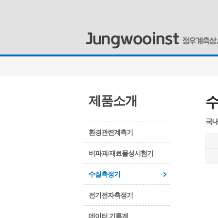
제품소개
국내
환경관련계측기
비파괴/재료물성시험기
수질측정기
전기전자측정기
데이터 기록계