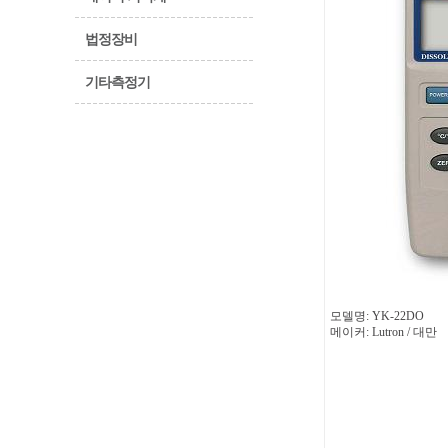
법정장비
기타측정기
모델명: YK-22DO
메이커: Lutron / 대만