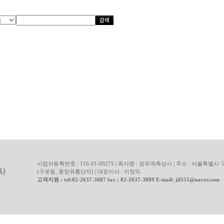
사업자등록번호 : 116-01-99275
|
회사명 : 정우계측상사
|
주소 : 서울특별시 구로
(구로동, 중앙유통단지)
|
대표이사 : 이정익
고객지원 : tel:02-2637-3887 fax : 02-2637-3889 E-mail: jil555@naver.com