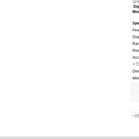
상세
Dig
Mod
Spe
Fea
Dis
Ran
Res
Acc
<?
Dim
Wei