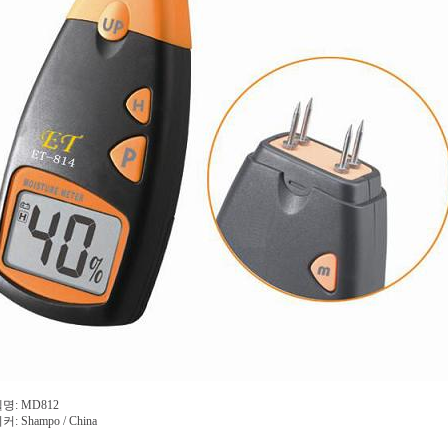
명: MD812
: Shampo / China