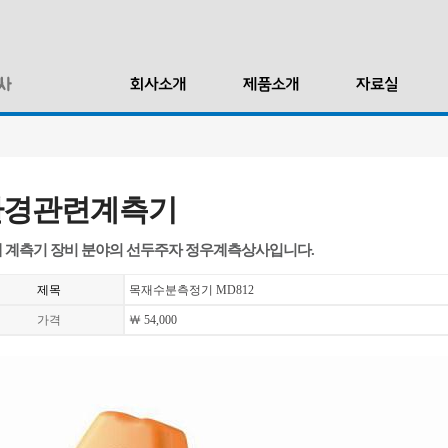
환경관련계측기
 계측기 장비 분야의 선두주자 정우계측상사입니다.
제목
목재수분측정기 MD812
가격
￦ 54,000