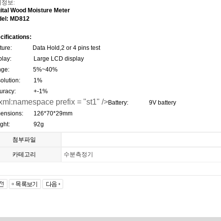
정보:
ital Wood Moisture Meter
el
: MD
812
cifications:
ture:
Data Hold,2 or 4 pins test
play:
Large LCD display
ge:
5%
~
40%
olution:
1%
uracy:
+-1%
xml:namespace prefix = "st1" />
Battery
:
9V battery
ensions:
126*70*
29mm
ght:
92g
첨부파일
카테고리
수분측정기