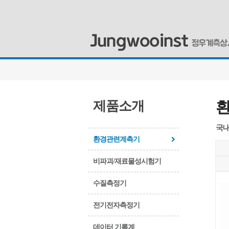
제품소개
국내
환경관련계측기
비파괴/재료물성시험기
수질측정기
전기전자측정기
데이터 기록계