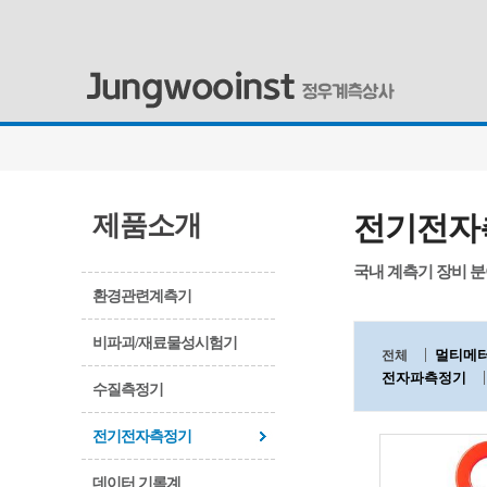
제품소개
전기전자
국내 계측기 장비 
환경관련계측기
비파괴/재료물성시험기
멀티메
전체
전자파측정기
수질측정기
전기전자측정기
데이터 기록계