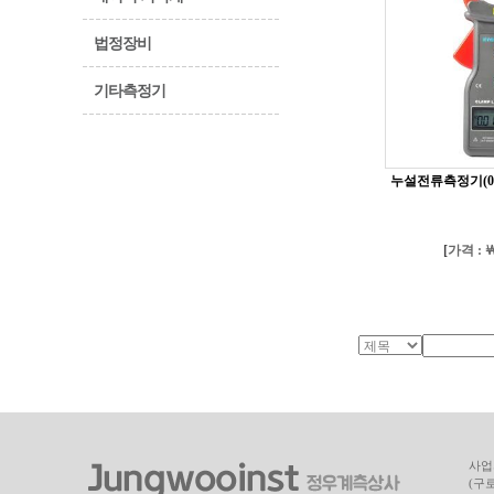
법정장비
기타측정기
누설전류측정기(0.0
[
가격 : ￦
사업자
(구