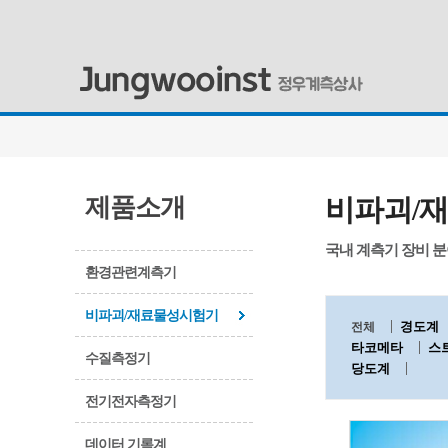
제품소개
비파괴/
국내 계측기 장비 
환경관련계측기
비파괴/재료물성시험기
경도계
전체
타코메타
스
수질측정기
당도계
전기전자측정기
데이터 기록계