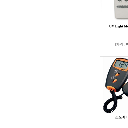
UV Light M
[
가격 : ￦
조도계 L