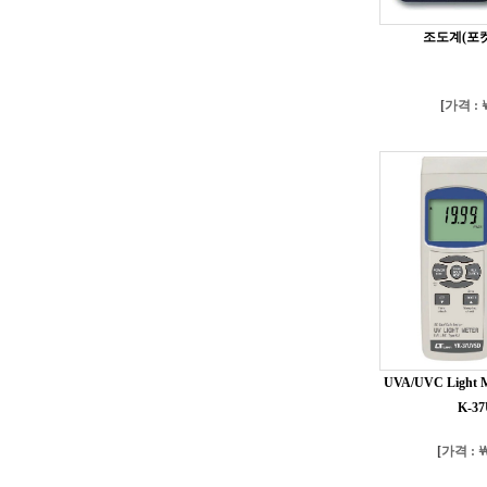
조도계(포켓용
[
가격 : ￦
UVA/UVC Light
K-3
[
가격 : ￦